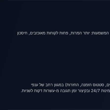
 לענות על 80% מהשאלות הנפוצות של הלקוחות - גם בשעה 3 בלילה. המשמעות: יותר המרות, פחות לקוחות מאוכזבים, חיסכון
כנסות (שאלות על מוצרים, סטטוס הזמנה, החזרות) במגוון רחב של ענפי