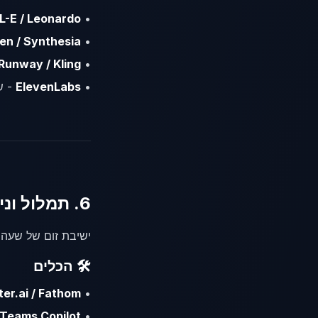
L-E / Leonardo
•
n / Synthesia
•
Runway / Kling
•
•
ElevenLabs
- שכ
6. תמלול וניהול ישיבות
ישיבת זום של שעה 
🛠️ הכלים
ter.ai / Fathom
•
 Teams Copilot
•