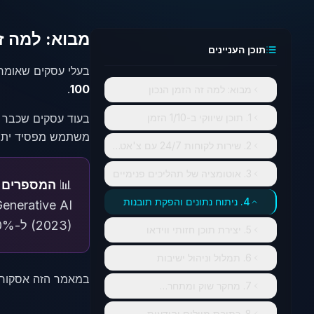
מבוא: למה זה
תוכן העניינים
בעלי עסקים שאומרים "AI זה לא בשבילי" ב-2026 דומים לאלה שאמרו "אינטרנט זה לא בשבילי"
.
100
מבוא: למה זה הזמן הנכון
1. תוכן שיווקי ב-1/10 הזמן
משתמש מפסיד יתרו
2. שירות לקוחות 24/7 עם צ'אטבוטים חכמים
3. אוטומציה של תהליכים פנימיים
📊
המספרים ב
4. ניתוח נתונים והפקת תובנות
Generative AI עלה ל-65%
(2023) ל-40% (2024). ההזדמנות לעסק שלכם - לא להשאר מאחור.
5. יצירת תוכן חזותי ווידאו
6. תמלול וניהול ישיבות
במאמר הזה אסקור 10 שימושים מעשיים, עם כלים מומלצים, דוגמאות אמיתיות ו-ROI בר
7. מחקר שוק ומתחרים
8. כתיבת מיילים והודעות