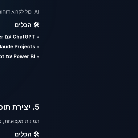
AI יכול לקרוא דוחות מכירות, נתוני אתר, פידבק לקוחות - ולהוציא תובנות תוך דקות במקום ימים של עבודה אנליטית.
🛠️ הכלים
•
ChatGPT עם Code Interpreter
laude Projects
•
•
Power BI עם Copilot
5. יצירת תוכן חזותי ווידאו
תמונות מקצועיות, ס
🛠️ הכלים