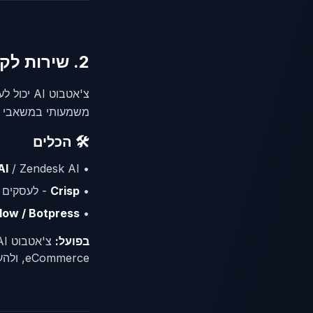
2. שירות לקוחות 24/7 עם צ'אטבוטים חכמים
משמעותי במשאבי ש
🛠️ הכלים
AI
/ Zendesk AI
•
•
Crisp
- לעסקים 
low / Botpress
•
בפועל:
eCommerce, ולהעביר רק את המקרים המורכבים לנציג אנושי. החיסכון העיקרי הוא בזמינות 24/7 ובקיצור זמן תגובה מ-עשרות דקות לשניות.