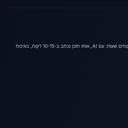
פוסטים לרשתות חברתיות, מאמרי בלוג, מיילים שיווקיים, תוכן SEO לאתר - כל אלה לוקחים שעות. עם AI, אותו תוכן נכתב ב-10-15 דקות, באיכות