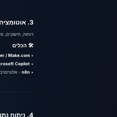
3. אוטומציה של תהליכים פנימיים
דוחות, חישובים, מיל
🛠️ הכלים
ier / Make.com
•
rosoft Copilot
•
•
n8n
- אלטרנטיבה
4. ניתוח נתונים והפקת תובנות