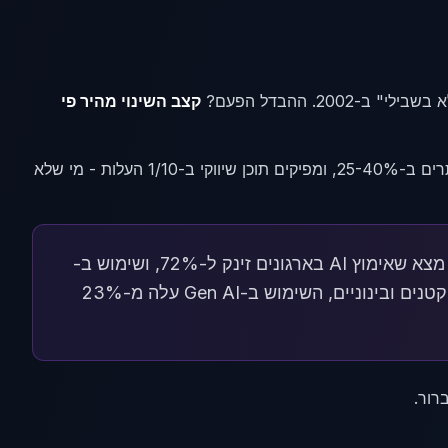
קצב השינוי מהיר פי
בעוד עסקים שכבר אימצו AI חוסכים 15-30 שעות עבודה בשבוע, מגדילים המרות באתרים ב-25-40%, ומפיקים תוכן שיווקי ב-1/10 העלות - מי שלא
סקר McKinsey "The State of AI in Early 2024" מצא שאימוץ AI בארגונים זינק ל-72%, ושימוש ב-
מ-10 חודשים קודם לכן. בקרב עסקים קטנים ובינוניים, השימוש ב-Gen AI עלה מ-23%