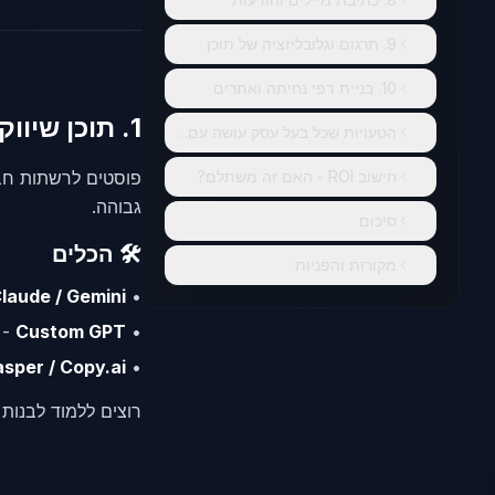
9. תרגום וגלובליזציה של תוכן
10. בניית דפי נחיתה ואתרים
1. תוכן שיווקי ב-1/10 הזמן
הטעויות שכל בעל עסק עושה עם AI
חישוב ROI - האם זה משתלם?
גבוהה.
סיכום
🛠️ הכלים
מקורות והפניות
laude / Gemini
•
•
Custom GPT
- 
asper / Copy.ai
•
רוצים ללמוד לבנות סוכן GPT אישי ל