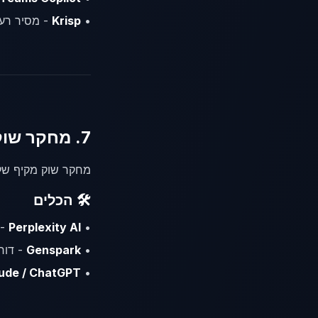
•
Krisp
- מסיר רע
7. מחקר שוק ומתחרים
מחקר שוק מקיף שלקח
🛠️ הכלים
•
Perplexity AI
- מנ
•
Genspark
- דוח
•
Claude / ChatGPT עם arch