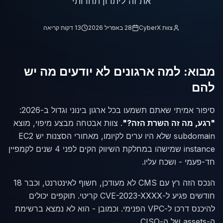
את זה ליתרון תחרותי
צוות CyberX
28 באפריל 2026
13 דקות קריאה
מבוא: למה ארגונים לא יודעים מה יש
להם
סיפור אמיתי שאתם תשמעו בכל ארגון בינוני וגדול ב-2026:
"רגע, מה זה השרת הזה?"
. צוות אבטחה מבצע מיפוי, מוצא
subdomain שלא היו ערים לקיומו, מאחורי הסצנות יש EC2
instance שמישהו במחלקת השיווק הקים לפני 4 שנים לקמפיין
חד-פעמי - ושכח עליו.
הנכס הזה רץ עם CMS לא מעודכן, חשוף לאינטרנט, וכבר 18
חודשים פגיע ל-CVE-2023-XXXX קריטי. תוקפים יכולים
להיכנס דרכו ל-VPC הפנימי. וכמובן - הוא לא נמצא ברשימת
ה-assets של ה-CISO.