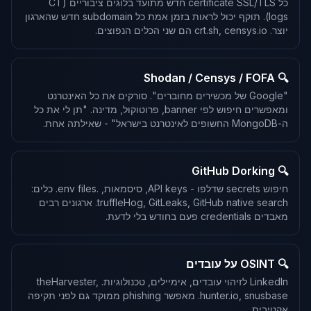
כל certificate SSL/TLS חדש מתועד בלוגים ציבוריים (CT
logs). תוקף יכול לראות בזמן אמת כל subdomain חדש שהארגון
יוצר. crt.sh, censys.io הם שני הכלים הנפוצים.
🔍 Shodan / Censys / FOFA
"Google של מכשירים מחוברים". סורקים את כל האינטרנט
ומאפשרים חיפוש לפי banner, פרוטוקול, מדינה. "תן לי את כל
ה-MongoDB החשופים לאינטרנט בישראל" - שאילתה אחת.
🔍 GitHub Dorking
חיפוש secrets שדלפו - API keys, סיסמאות, .env files. כלים:
truffleHog, GitLeaks, GitHub native search. ארגונים רבים
מאבדים credentials פעם בחודש בלי לדעת.
🔍 OSINT על עובדים
LinkedIn לזיהוי עובדים, אימיילים, טכנולוגיות. theHarvester,
hunter.io, snusbase. מאפשר phishing ממוקד גם לפני תקיפה
אקטיבית.