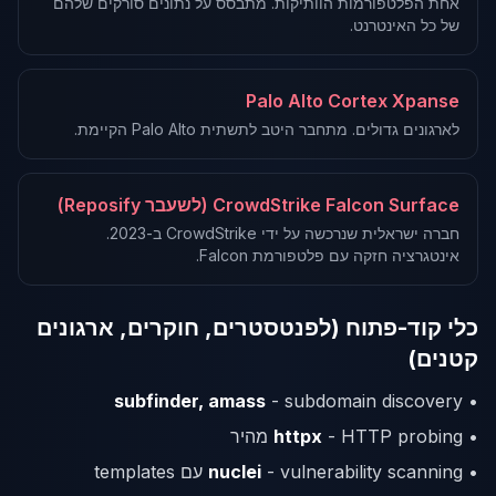
אחת הפלטפורמות הוותיקות. מתבסס על נתונים סורקים שלהם
של כל האינטרנט.
Palo Alto Cortex Xpanse
לארגונים גדולים. מתחבר היטב לתשתית Palo Alto הקיימת.
CrowdStrike Falcon Surface (לשעבר Reposify)
חברה ישראלית שנרכשה על ידי CrowdStrike ב-2023.
אינטגרציה חזקה עם פלטפורמת Falcon.
כלי קוד-פתוח (לפנטסטרים, חוקרים, ארגונים
קטנים)
subfinder, amass
- subdomain discovery
•
•
- HTTP probing מהיר
httpx
•
- vulnerability scanning עם templates
nuclei