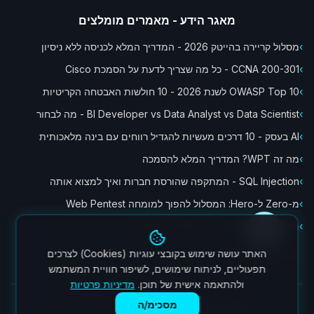
מאגר הידע - מאמרים מומלצים
›
מסלול קריירה בהייטק 2026 - המדריך המלא לכניסה ללא ניסיון
›
CCNA 200-301 - כל מה שצריך לדעת על הסמכת Cisco
›
OWASP Top 10 לשנת 2026 - 10 חולשות האבטחה הקריטיות
›
BI Developer vs Data Analyst vs Data Scientist - מה לבחור
›
AI בעסק - 10 דרכים מעשיות להגדיל רווחים עם בינה מלאכותית
›
מה זה WPT? המדריך המלא להסמכה
›
SQL Injection - המתקפה שהורסת חברות ואיך למצוא אותה
›
מ-Zero ל-Hero: המסלול להפוך למומחה Web Pentest
›
מבוא לבינה מלאכותית בעולמות השיווק
לכל המאמרים ←
האתר עושה שימוש בקובצי עוגיות (Cookies) לצרכים
הנציגה ממתינה לך
תפעוליים, לניתוח שימושים, לשיפור חוויית המשתמש
ולהתאמה אישית של תוכן.
מדיניות פרטיות
מסכימ/ה
© 2025 CyberX College. כל הזכויות שמורות.