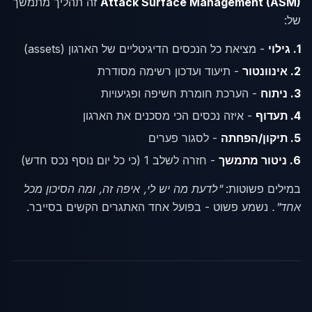
Attack Surface Management (ASM)
זה תהליך מתמשך
של:
1. גילוי
- מציאת כל הנכסים הדיגיטליים של הארגון (assets)
2. אינוונטור
- תיעוד ועדכון רשימה מסודרת
3. ניתוח
- הערכת חומרת חשיפה ופגיעויות
4. תעדוף
- איזה נכסים הכי מסכנים את הארגון
5. תיקון/הפחתה
- לסגור פערים
6. ניטור מתמשך
- חזרה לשלב 1 (כי כל יום נוסף נכס חדש)
במילים פשוטות:
"לדעת מה יש לי, איפה זה, ומה הסיכון מכל
אחד".
נשמע פשוט - בפועל אחד האתגרים הקשים בסייבר.