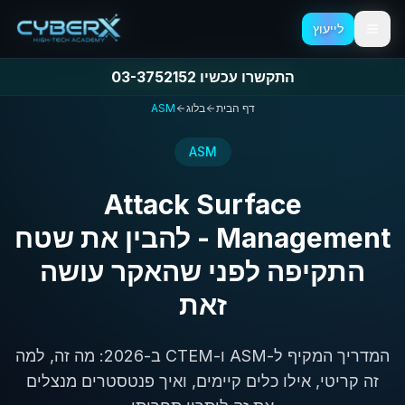
לייעוץ
לייעוץ
דלג לתפריט
דלג לתוכן הראשי
התקשרו עכשיו 03-3752152
התקשרו עכשיו 03-3752152
דף הבית
בלוג
ASM
ASM
Attack Surface
Management - להבין את שטח
התקיפה לפני שהאקר עושה
זאת
המדריך המקיף ל-ASM ו-CTEM ב-2026: מה זה, למה
זה קריטי, אילו כלים קיימים, ואיך פנטסטרים מנצלים