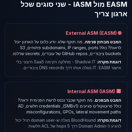
EASM מול IASM - שני סוגים שכל
ארגון צריך
🌐 External ASM (EASM)
המבט מבחוץ פנימה.
מה תוקף שלא יודע כלום על הארגון יוכל
לראות? כולל subdomains, IP ranges, ports פתוחים, S3
buckets ציבוריים, GitHub repos של עובדים, secrets שדלפו.
דוגמת מקרה:
Shadow IT - מחלקה הקימה SaaS חיצוני בלי
אישור IT. EASM מגלה אותו דרך DNS records ציבוריים.
🏢 Internal ASM (IASM)
המבט מבפנים.
מה תוקף שכבר נכנס לרשת הפנימית יראה?
כולל פרוטוקולים פגיעים (SMBv1), credentials חלשים, AD
misconfigurations, GPOs, lateral movement paths.
דוגמת מקרה:
BloodHound מגלה ש-domain user רגיל יכול
להגיע ל-Domain Admin דרך 5 hops של ACL חלשות.