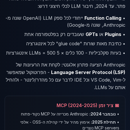
פתר. עד 2024, חיבור LLM לכלי חיצוני דרש:
•
Function Calling
ייחודי לכל ספק LLM (OpenAI שונה מ-
Anthropic, שונה מ-Google)
•
Plugins
או
GPTs
שעובדים רק בפלטפורמה אחת
• כתיבת מאות שורות "glue code" לכל אינטגרציה
• בעיות סקלביליות - 100 כלים × 5 LLMs = 500 אינטגרציות
Anthropic הציעה פתרון אלגנטי: לקחת את הרעיונות של
Language Server Protocol (LSP)
- הפרוטוקול שמאפשר
ל-VS Code, Vim וכל IDE לדבר עם כל מהדר/לינטר - ולהחיל
אותם על LLMs.
📅 ציר זמן MCP (2024-2025)
•
נובמבר 2024:
Anthropic מכריזה על MCP כקוד-פתוח
•
תחילת 2025:
אימוץ מהיר על ידי קהילת ה-OSS - אלפי
MCP servers נוצרים