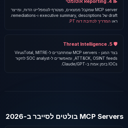
📝 4. Reporting אוטומטי
MCP server שמקבל ממצאים, מצטרף לטמפלייט הדוח, ומייצר
draft של executive summary, descriptions ו-remediations.
ראו
המדריך לכתיבת דוח PT
.
🛡️ 5. Threat Intelligence
בצד המגן - MCP servers שמתחברים ל-VirusTotal, MITRE
ATT&CK, OSINT feeds, ומאפשרים ל-SOC analyst לחקור
IOCs בזמן אמת ב-Claude/GPT.
MCP Servers בולטים לסייבר ב-2026