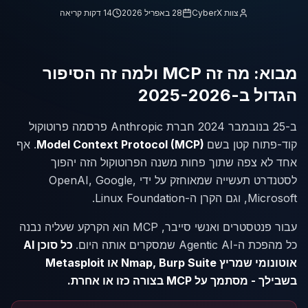
צוות CyberX
28 באפריל 2026
14 דקות קריאה
מבוא: מה זה MCP ולמה זה הסיפור
הגדול ב-2025-2026
ב-25 בנובמבר 2024 חברת Anthropic פרסמה פרוטוקול
קוד-פתוח קטן בשם
Model Context Protocol (MCP)
. אף
אחד לא צפה שתוך פחות משנה הפרוטוקול הזה יהפוך
לסטנדרט תעשייה שמאוחזק על ידי OpenAI, Google,
Microsoft, וגם הקרן ה-Linux Foundation.
עבור פנטסטרים ואנשי סייבר, MCP הוא הקרקע שעליה נבנה
כל מהפכת ה-Agentic AI שמסקרים אותה היום.
כל סוכן AI
אוטונומי שמריץ Nmap, Burp Suite או Metasploit
בשבילך - מסתמך על MCP בצורה כזו או אחרת.