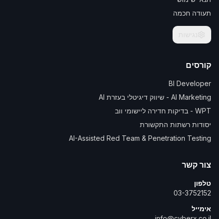
תעודה חכמה
נגישות
קורסים
BI Developer
AI Marketing - שיווק דיגיטלי בעזרת AI
WPT - בדיקות חדירה ליישומי ווב
יסודות רשתות התקשורת
AI-Assisted Red Team & Penetration Testing
צור קשר
טלפון
03-3752152
אימייל
info@cyberx.co.il