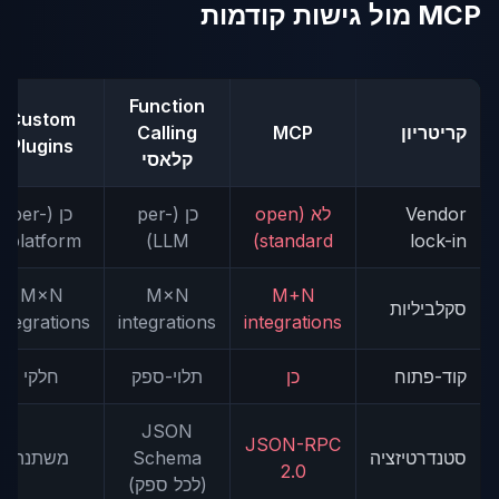
MCP מול גישות קודמות
Function
Custom
קריטריון
MCP
Calling
Plugins
קלאסי
Vendor
לא (open
כן (per-
כן (per-
platform)
LLM)
standard)
lock-in
M×N
M×N
M+N
סקלביליות
integrations
integrations
integrations
קוד-פתוח
כן
תלוי-ספק
חלקי
JSON
JSON-RPC
סטנדרטיזציה
Schema
משתנה
2.0
(לכל ספק)