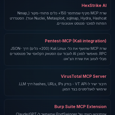
HexStrike AI
שרת MCP מקיף שמתזמר 150+ כלים פתוחי-מקור (Nmap,
Nuclei, Metasploit, sqlmap, Hydra, Hashcat ועוד). הסטנדרט
הפתוח לסוכני פנטסט אוטונומיים.
Pentest-MCP (Kali integration)
שרת MCP שחושף את כלי Kali Linux (200+ כלים) דרך JSON-
RPC. מאפשר לסוכן AI לעבוד עם הסטאק הקלאסי של פנטסטרים
מבלי לעזוב את שורת הצ'אט.
VirusTotal MCP Server
חיבור ישיר ל-VT API - בודק hashes, URLs, IPs דרך LLM.
שימושי לאנליסטים בצד המגן.
Burp Suite MCP Extension
אקסטנשן רשמי של PortSwigger שמאפשר ל-Claude/GPT