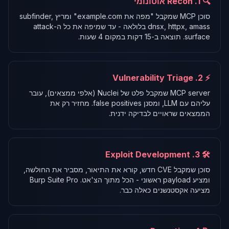
🔍 1. Recon אוטונומי
סוכן MCP שמקבל "מפה את example.com" ומריץ subfinder,
dnsx, httpx, amass בלולאה - עד שמיפה את כל ה-attack
surface. תוצאה ב-15 דקות במקום 4 שעות.
⚡ 2. Vulnerability Triage
MCP server שמקבל פלט של Nuclei (אלפי ממצאים), עובר
עליהם עם LLM, ומסנן false positives. מחזיר רק את
הממצאים שראויים לבדיקה ידנית.
🛠️ 3. Exploit Development
סוכן שמקבל CVE חדש, קורא את התיאור, מסביר את החולשה,
ומציע payload ראשוני - הכל מתוך הצ'אט. Burp Suite Pro
מציעה אקסטנשנים כאלה כבר.