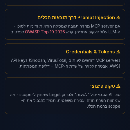
⚠️ Prompt Injection דרך תוצאות הכלים
אם MCP server מחזיר תגובה שמכילה הוראות זדוניות לסוכן -
ה-LLM עלול לעקוב אחריהן. קרא
OWASP Top 10 2026
לפרטים.
⚠️ Credentials & Tokens
MCP servers דורשים לעיתים API keys (Shodan, VirusTotal,
AWS). אבטחה לקויה של שרת ה-MCP = דליפת המפתחות.
⚠️ סקופ פיצוצי
סוכן AI אגנטי יכול "לטעות" ולסרוק target שמחוץ ל-scope - מה
שמהווה הפרת חוזה ועבירה משפטית. תמיד להגביל את ה-
scope ברמת הכלי.