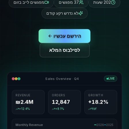
202 שעות
37 מפגשים
מפגשים לייב בזום
לא נדרש רקע קודם
הירשם עכשיו
לסילבוס המלא
Sales Overview · Q4
LIVE
REVENUE
ORDERS
GROWTH
₪
2.4
M
12,847
+
18.2
%
+12.4%
+8.1%
YoY
Monthly Revenue
2026
2025