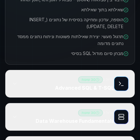
שאילתא בתוך שאילתא
הוספה, עדכון ומחיקה בסיסית של נתונים (INSERT,
UPDATE, DELETE)
תרגול מעשי: יצירת שאילתות פשוטות וניתוח נתונים ממסד
נתונים מדומה
מבחן סיום מודול SQL בסיסי
מודול
2
30
שעות
Advanced SQL & T-SQL
מודול
3
30
שעות
Data Warehouse Fundamentals