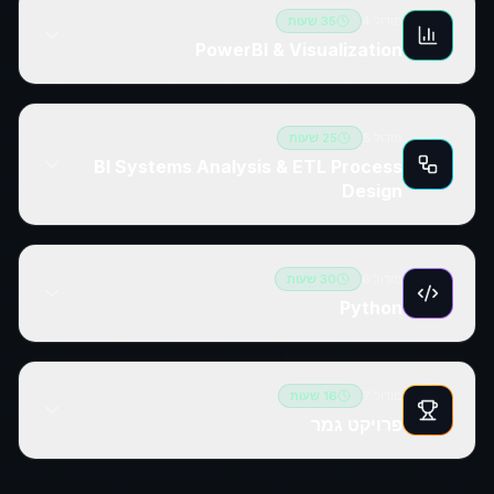
מודול
4
35
שעות
PowerBI & Visualization
מודול
5
25
שעות
BI Systems Analysis & ETL Process
Design
מודול
6
30
שעות
Python
מודול
7
16
שעות
פרויקט גמר