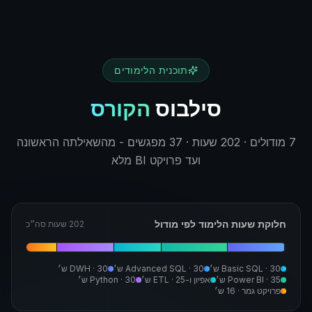
תוכנית הלימודים
סילבוס
הקורס
7 מודולים · 202 שעות · 37 מפגשים - מהשאילתה הראשונה
ועד פרויקט BI מלא
חלוקת שעות הלימוד לפי מודול
202 שעות סה״כ
30
·
Basic SQL
ש׳
30
·
Advanced SQL
ש׳
30
·
DWH
ש׳
35
·
Power BI
ש׳
אפיון ו-ETL
25
·
ש׳
30
·
Python
ש׳
פרויקט גמר
·
16
ש׳