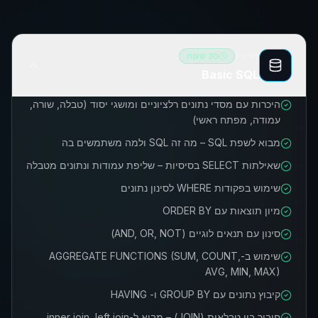
מודול
1
30
שעות
Basic SQL
היכרות עם מסדי נתונים רלציוניים ומושגי יסוד (טבלה, שורה,
עמודה, מפתח ראשי)
מבוא לשפת SQL – מה זה SQL ולמה משתמשים בה
שאילתות SELECT בסיסיות – שליפת עמודות ונתונים מטבלה
שימוש בפקודות WHERE לסינון נתונים
מיון תוצאות עם ORDER BY
סינון עם תנאים לוגיים (AND, OR, NOT)
שימוש ב-AGGREGATE FUNCTIONS (SUM, COUNT,
AVG, MIN, MAX)
קיבוץ נתונים עם GROUP BY ו- HAVING
חיבור בין טבלאות (JOIN) – מבוא ל-inner join, left join