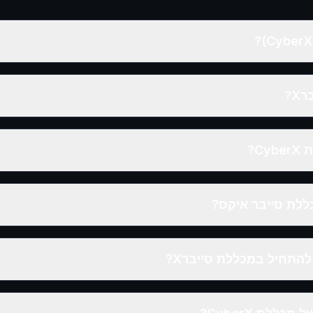
X?
C?
ללת סייבר איקס?
להתחיל במכללת סייברX?