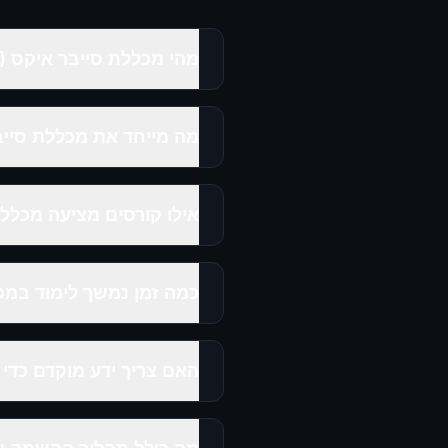
מהי מכללת סייבר איקס (CyberX)?
מה מייחד את מכללת סייבר
אילו קורסים מציעה מכללת yberX
כמה זמן נמשך לימוד במכ
האם צריך ידע מוקדם כדי 