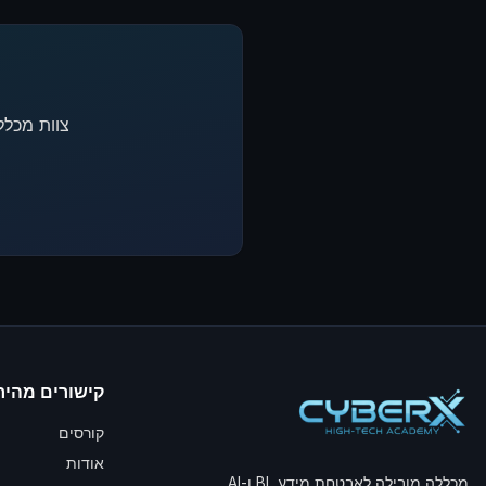
צוות מכללת סייבר איקס (yberX
קישורים מהיר
קורסים
אודות
מכללה מובילה לאבטחת מידע, BI ו-AI