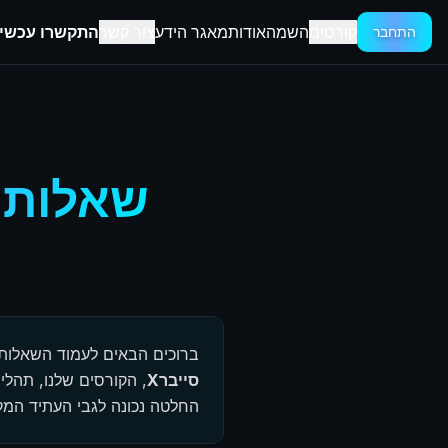
קורסים
השמה
אודות
מאגר הידע
צור קשר
התקשרו עכשיו -3752152
התחבר
שאלות נ
ברוכים הבאים לעמוד השאלות
סייברX
, הקורסים שלנו, תהלי
החלטה נכונה לגבי העתיד המק