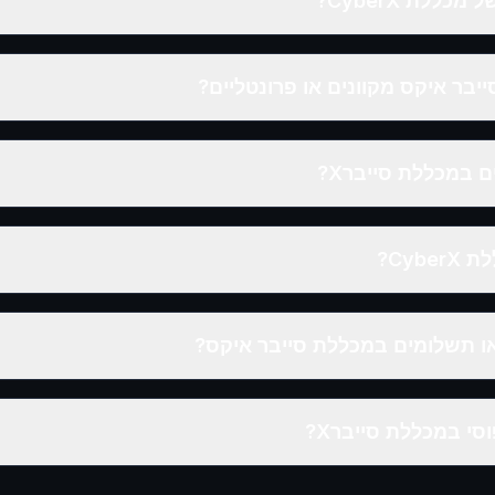
לת CyberX?
בר איקס מקוונים או פרונטליים?
 במכללת סייברX?
Cyb?
ו תשלומים במכללת סייבר איקס?
סי במכללת סייברX?